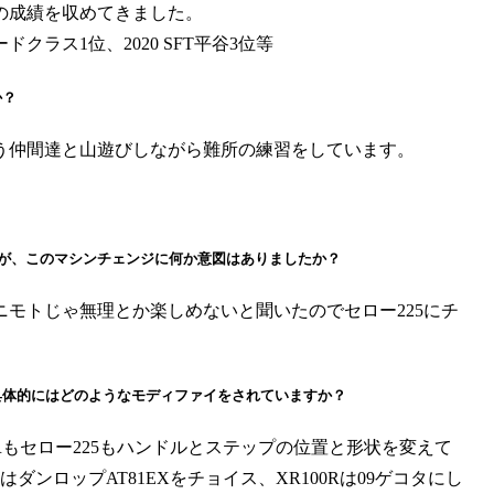
の成績を収めてきました。
 ハードクラス1位、2020 SFT平谷3位等
か？
う仲間達と山遊びしながら難所の練習をしています。
したが、このマシンチェンジに何か意図はありましたか？
ニモトじゃ無理とか楽しめないと聞いたのでセロー225にチ
具体的にはどのようなモディファイをされていますか？
Rもセロー225もハンドルとステップの位置と形状を変えて
ンロップAT81EXをチョイス、XR100Rは09ゲコタにし