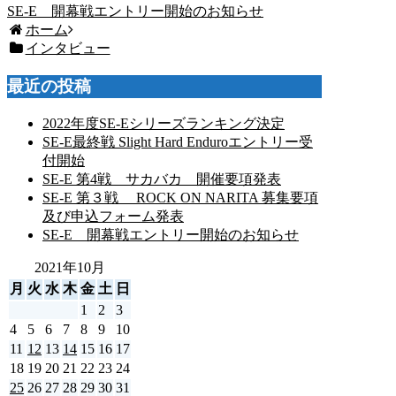
SE-E 開幕戦エントリー開始のお知らせ
ホーム
インタビュー
最近の投稿
2022年度SE-Eシリーズランキング決定
SE-E最終戦 Slight Hard Enduroエントリー受
付開始
SE-E 第4戦 サカバカ 開催要項発表
SE-E 第３戦 ROCK ON NARITA 募集要項
及び申込フォーム発表
SE-E 開幕戦エントリー開始のお知らせ
2021年10月
月
火
水
木
金
土
日
1
2
3
4
5
6
7
8
9
10
11
12
13
14
15
16
17
18
19
20
21
22
23
24
25
26
27
28
29
30
31