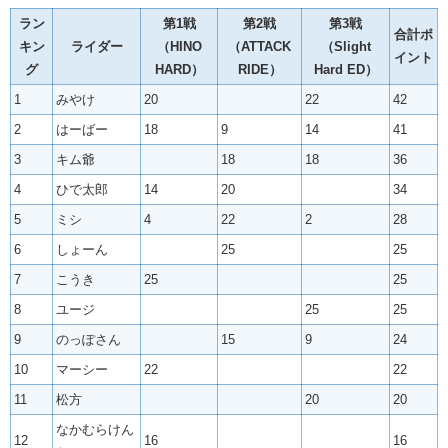
ラン
第1戦
第2戦
第3戦
合計ポ
キン
ライダー
（HINO
（ATTACK
（Slight
イント
グ
HARD）
RIDE）
Hard ED）
1
みやけ
20
22
42
2
はーばー
18
9
14
41
3
キム爺
18
18
36
4
ひで太郎
14
20
34
5
ミシ
4
22
2
28
6
しょーん
25
25
7
こうき
25
25
8
ユージ
25
25
9
のっぽさん
15
9
24
10
マーシー
22
22
11
松方
20
20
なかむらけん
12
16
16