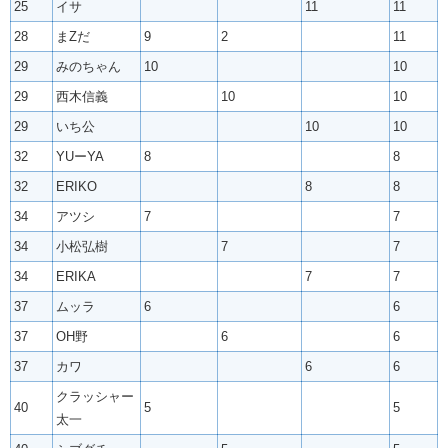
25
イサ
11
11
28
まZだ
9
2
11
29
みのちゃん
10
10
29
西木信義
10
10
29
いち公
10
10
32
YUーYA
8
8
32
ERIKO
8
8
34
アツシ
7
7
34
小松弘樹
7
7
34
ERIKA
7
7
37
ムッラ
6
6
37
OH野
6
6
37
カワ
6
6
クラッシャー
40
5
5
太一