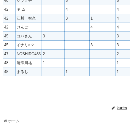
40
シブグチ
5
5
42
キ.ム
4
4
42
江川 智久
3
1
4
42
けんご
4
4
45
コバさん
3
3
45
イナリ×２
3
3
47
NOSHIRO456
2
2
48
清洋川祐
1
1
48
まるじ
1
1
kurita
ホーム