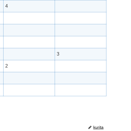
4
3
2
kurita